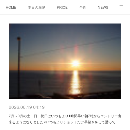
HOME
本日の海況
PRICE
予約
NEWS
施設
水中マップ/安全対策
スタッフブログ/アフターダイビング情報
船舶免許講習
ハンドメイドアクセサリー
AQUA WAVE
2026.06.19 04:19
7月～9月の土・日・祝日はいつもより1時間早い朝7時からエントリー出
来るようになりました♪いつもよりチョットだけ早起きをして潜って…