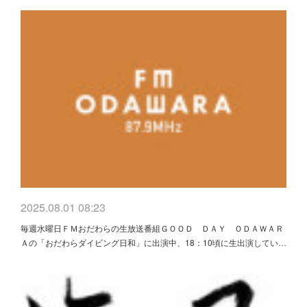
2025.08.01 08:23
毎週水曜日ＦＭおだわらの生放送番組ＧＯＯＤ ＤＡＹ ＯＤＡＷＡＲ
Ａの「おだわらダイビング日和」に出演中、18：10頃に生出演してい…